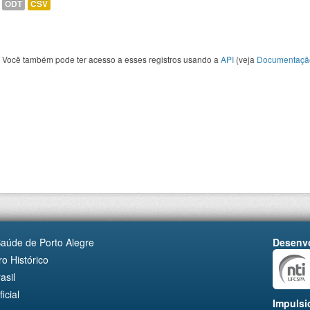
ODT
CSV
Você também pode ter acesso a esses registros usando a
API
(veja
Documentaçã
Saúde de Porto Alegre
Desenvo
o Histórico
asil
cial
Impulsi