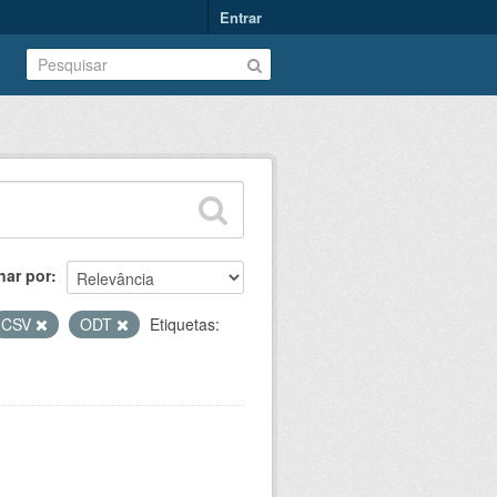
Entrar
nar por
CSV
ODT
Etiquetas: