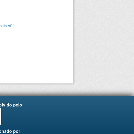
o da API
).
lvido pelo
onado por