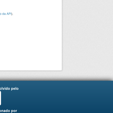
o da API
).
lvido pelo
onado por