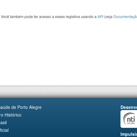
Você também pode ter acesso a esses registros usando a
API
(veja
Documentaçã
Saúde de Porto Alegre
Desenvo
o Histórico
asil
cial
Impulsi