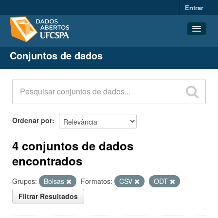
Entrar
Conjuntos de dados
Conjuntos de dados
Organizações
Grupos
Sobre
Ordenar por
4 conjuntos de dados
encontrados
Grupos:
Bolsas
Formatos:
CSV
ODT
Filtrar Resultados