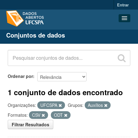
Entrar
Conjuntos de dados
Conjuntos de dados
Organizações
Grupos
Sobre
Ordenar por
1 conjunto de dados encontrado
Organizações:
UFCSPA
Grupos:
Auxílios
Formatos:
CSV
ODT
Filtrar Resultados