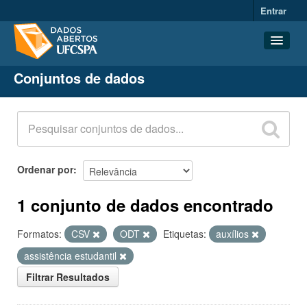
Entrar
Conjuntos de dados
Conjuntos de dados
Organizações
Grupos
Sobre
Ordenar por
1 conjunto de dados encontrado
Formatos:
CSV
ODT
Etiquetas:
auxílios
assistência estudantil
Filtrar Resultados