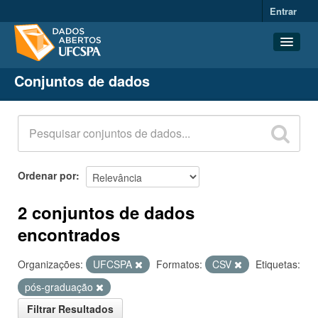
Entrar
Conjuntos de dados
Conjuntos de dados
Organizações
Grupos
Sobre
Ordenar por
2 conjuntos de dados
encontrados
Organizações:
UFCSPA
Formatos:
CSV
Etiquetas:
pós-graduação
Filtrar Resultados