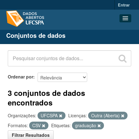
Entrar
Conjuntos de dados
Conjuntos de dados
Organizações
Grupos
Sobre
Ordenar por
3 conjuntos de dados
encontrados
Organizações:
UFCSPA
Licenças:
Outra (Aberta)
Formatos:
CSV
Etiquetas:
graduação
Filtrar Resultados