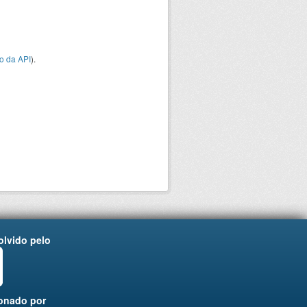
o da API
).
lvido pelo
onado por