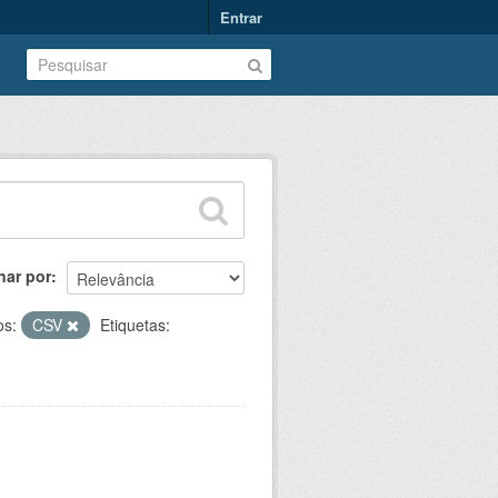
Entrar
nar por
os:
CSV
Etiquetas: