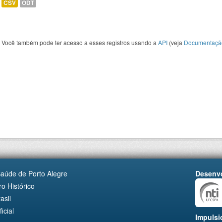
CSV
ODT
Você também pode ter acesso a esses registros usando a
API
(veja
Documentaçã
Saúde de Porto Alegre
Desenvo
o Histórico
asil
cial
Impulsi