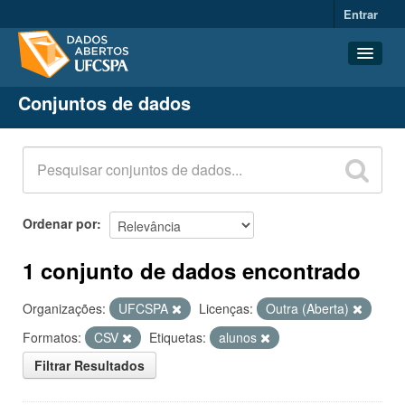
Entrar
Conjuntos de dados
Conjuntos de dados
Organizações
Grupos
Sobre
Ordenar por
1 conjunto de dados encontrado
Organizações:
UFCSPA
Licenças:
Outra (Aberta)
Formatos:
CSV
Etiquetas:
alunos
Filtrar Resultados