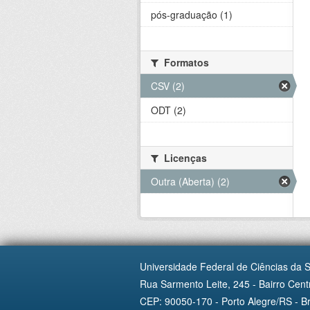
pós-graduação (1)
Formatos
CSV (2)
ODT (2)
Licenças
Outra (Aberta) (2)
Universidade Federal de Ciências da 
Rua Sarmento Leite, 245 - Bairro Centr
CEP: 90050-170 - Porto Alegre/RS - Br