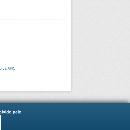
o da API
).
lvido pelo