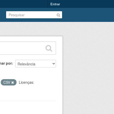
Entrar
nar por
CSV
Licenças: