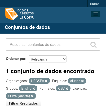
Entrar
Conjuntos de dados
Conjuntos de dados
Organizações
Grupos
Sobre
Ordenar por
1 conjunto de dados encontrado
Organizações:
UFCSPA
Etiquetas:
alunos
Grupos:
Ensino
Formatos:
CSV
Licenças:
Outra (Aberta)
Filtrar Resultados