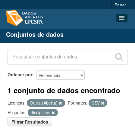
Entrar
Conjuntos de dados
Conjuntos de dados
Organizações
Grupos
Sobre
Ordenar por
1 conjunto de dados encontrado
Licenças:
Outra (Aberta)
Formatos:
CSV
Etiquetas:
disciplinas
Filtrar Resultados