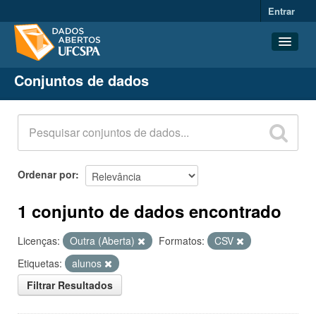
Entrar
Conjuntos de dados
Conjuntos de dados
Organizações
Grupos
Sobre
Ordenar por
1 conjunto de dados encontrado
Licenças:
Outra (Aberta)
Formatos:
CSV
Etiquetas:
alunos
Filtrar Resultados