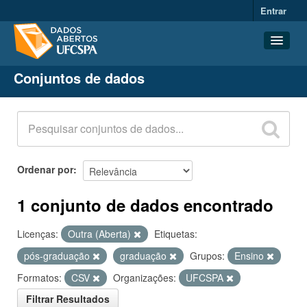
Entrar
Conjuntos de dados
Conjuntos de dados
Organizações
Grupos
Sobre
Ordenar por
1 conjunto de dados encontrado
Licenças:
Outra (Aberta)
Etiquetas:
pós-graduação
graduação
Grupos:
Ensino
Formatos:
CSV
Organizações:
UFCSPA
Filtrar Resultados