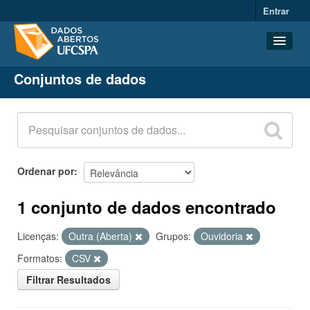
Entrar
Conjuntos de dados
Conjuntos de dados
Organizações
Grupos
Sobre
Ordenar por
1 conjunto de dados encontrado
Licenças:
Outra (Aberta)
Grupos:
Ouvidoria
Formatos:
CSV
Filtrar Resultados