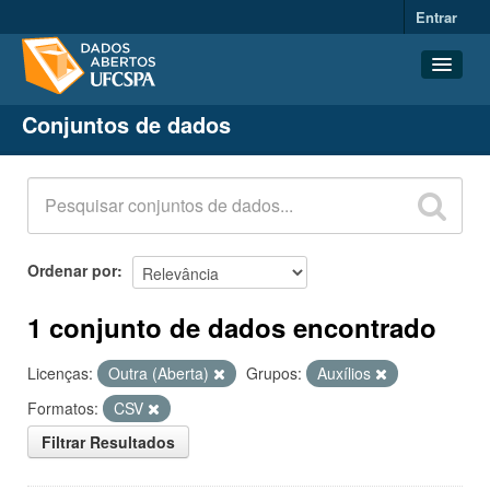
Entrar
Conjuntos de dados
Conjuntos de dados
Organizações
Grupos
Sobre
Ordenar por
1 conjunto de dados encontrado
Licenças:
Outra (Aberta)
Grupos:
Auxílios
Formatos:
CSV
Filtrar Resultados