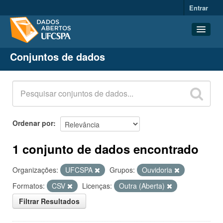
Entrar
Conjuntos de dados
Conjuntos de dados
Organizações
Grupos
Sobre
Ordenar por
1 conjunto de dados encontrado
Organizações:
UFCSPA
Grupos:
Ouvidoria
Formatos:
CSV
Licenças:
Outra (Aberta)
Filtrar Resultados