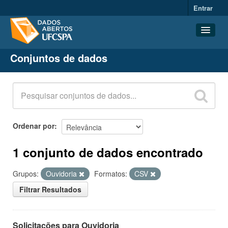
Entrar
Conjuntos de dados
Conjuntos de dados
Organizações
Grupos
Sobre
Ordenar por
1 conjunto de dados encontrado
Grupos:
Ouvidoria
Formatos:
CSV
Filtrar Resultados
Solicitações para Ouvidoria