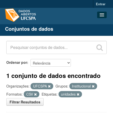
Entrar
Conjuntos de dados
Conjuntos de dados
Organizações
Grupos
Sobre
Ordenar por
1 conjunto de dados encontrado
Organizações:
UFCSPA
Grupos:
Institucional
Formatos:
CSV
Etiquetas:
unidades
Filtrar Resultados