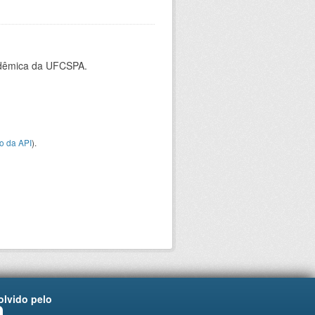
cadêmica da UFCSPA.
o da API
).
lvido pelo