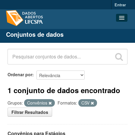
Entrar
Conjuntos de dados
Conjuntos de dados
Organizações
Grupos
Sobre
Ordenar por
1 conjunto de dados encontrado
Grupos:
Convênios
Formatos:
CSV
Filtrar Resultados
Convênios para Estágios