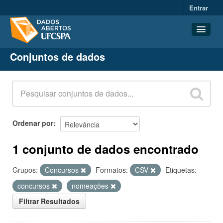
Entrar
Conjuntos de dados
Conjuntos de dados
Organizações
Grupos
Sobre
Ordenar por
1 conjunto de dados encontrado
Grupos:
Concursos
Formatos:
CSV
Etiquetas:
concursos
nomeações
Filtrar Resultados