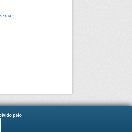
o da API
).
lvido pelo