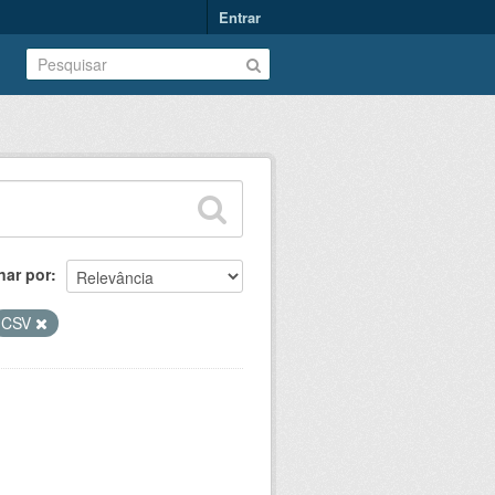
Entrar
nar por
CSV