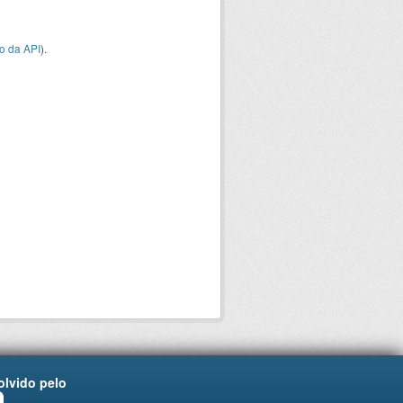
o da API
).
lvido pelo