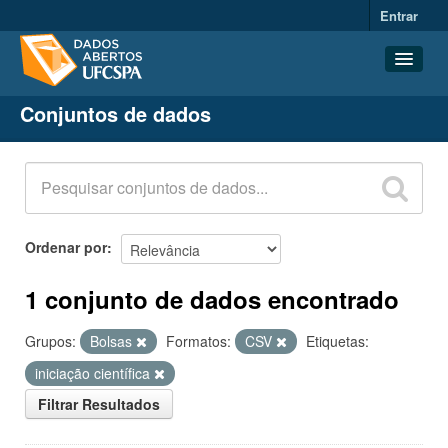
Entrar
Conjuntos de dados
Conjuntos de dados
Organizações
Grupos
Sobre
Ordenar por
1 conjunto de dados encontrado
Grupos:
Bolsas
Formatos:
CSV
Etiquetas:
iniciação científica
Filtrar Resultados