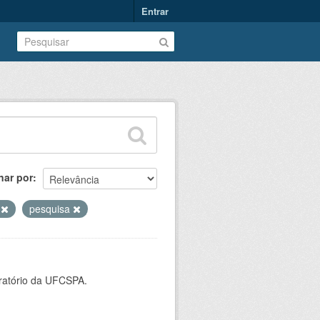
Entrar
nar por
o
pesquisa
oratório da UFCSPA.