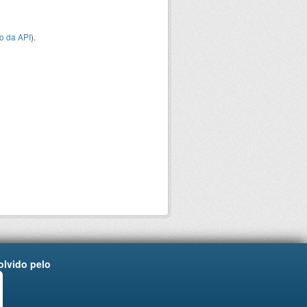
o da API
).
lvido pelo