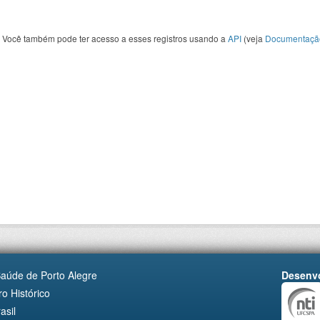
Você também pode ter acesso a esses registros usando a
API
(veja
Documentaçã
Saúde de Porto Alegre
Desenvo
o Histórico
asil