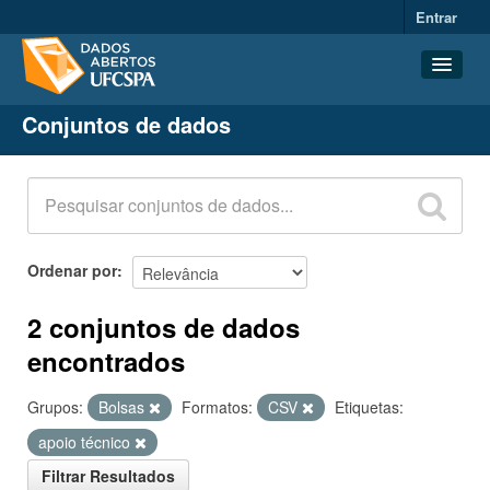
Entrar
Conjuntos de dados
Conjuntos de dados
Organizações
Grupos
Sobre
Ordenar por
2 conjuntos de dados
encontrados
Grupos:
Bolsas
Formatos:
CSV
Etiquetas:
apoio técnico
Filtrar Resultados