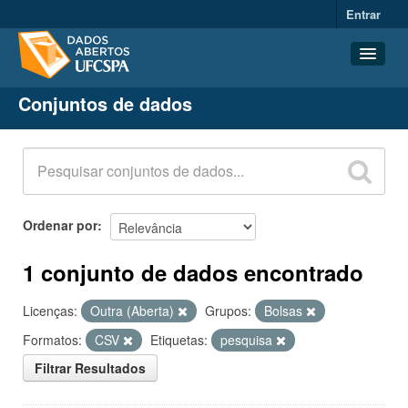
Entrar
Conjuntos de dados
Conjuntos de dados
Organizações
Grupos
Sobre
Ordenar por
1 conjunto de dados encontrado
Licenças:
Outra (Aberta)
Grupos:
Bolsas
Formatos:
CSV
Etiquetas:
pesquisa
Filtrar Resultados