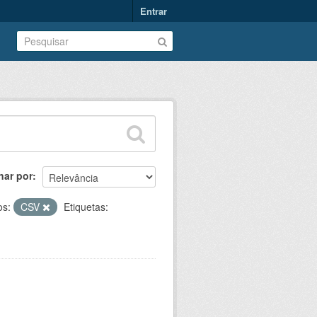
Entrar
nar por
os:
CSV
Etiquetas: