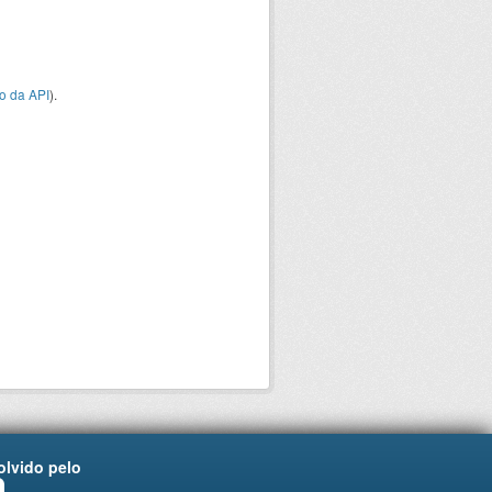
o da API
).
lvido pelo