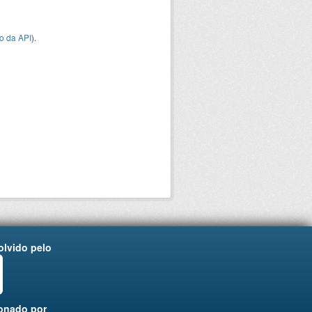
o da API
).
lvido pelo
onado por