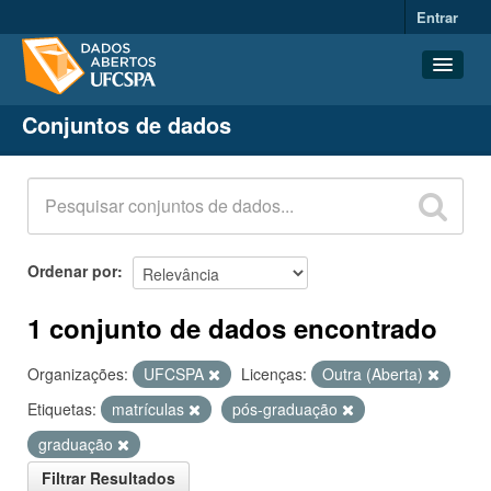
Entrar
Conjuntos de dados
Conjuntos de dados
Organizações
Grupos
Sobre
Ordenar por
1 conjunto de dados encontrado
Organizações:
UFCSPA
Licenças:
Outra (Aberta)
Etiquetas:
matrículas
pós-graduação
graduação
Filtrar Resultados