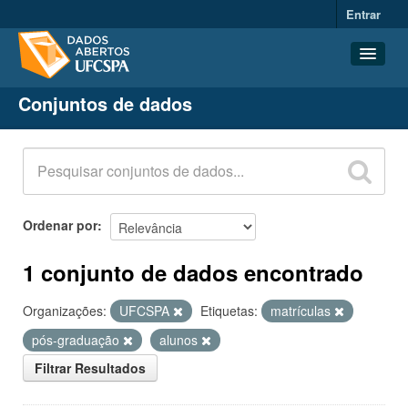
Entrar
Conjuntos de dados
Conjuntos de dados
Organizações
Grupos
Sobre
Ordenar por
1 conjunto de dados encontrado
Organizações:
UFCSPA
Etiquetas:
matrículas
pós-graduação
alunos
Filtrar Resultados