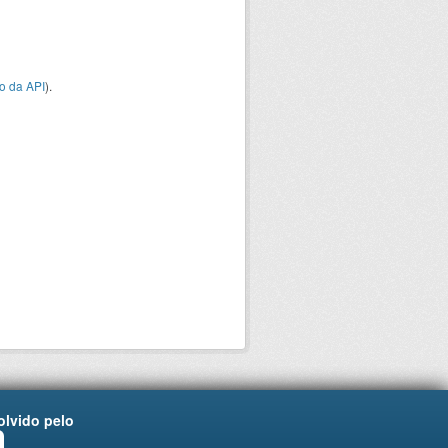
o da API
).
lvido pelo