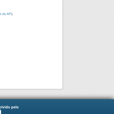
o da API
).
lvido pelo