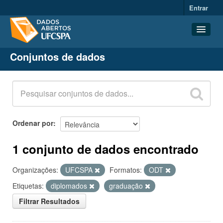
Entrar
Conjuntos de dados
Conjuntos de dados
Organizações
Grupos
Sobre
Ordenar por
1 conjunto de dados encontrado
Organizações:
UFCSPA
Formatos:
ODT
Etiquetas:
diplomados
graduação
Filtrar Resultados