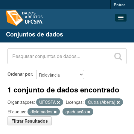
Entrar
Conjuntos de dados
Conjuntos de dados
Organizações
Grupos
Sobre
Ordenar por
1 conjunto de dados encontrado
Organizações:
UFCSPA
Licenças:
Outra (Aberta)
Etiquetas:
diplomados
graduação
Filtrar Resultados