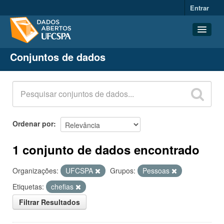
Entrar
Conjuntos de dados
Conjuntos de dados
Organizações
Grupos
Sobre
Ordenar por
1 conjunto de dados encontrado
Organizações:
UFCSPA
Grupos:
Pessoas
Etiquetas:
chefias
Filtrar Resultados