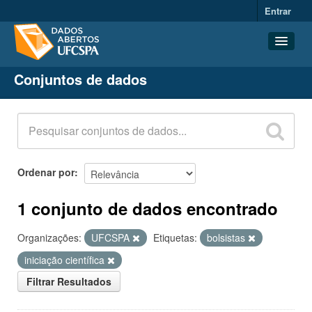
Entrar
Conjuntos de dados
Conjuntos de dados
Organizações
Grupos
Sobre
Ordenar por
1 conjunto de dados encontrado
Organizações:
UFCSPA
Etiquetas:
bolsistas
iniciação científica
Filtrar Resultados