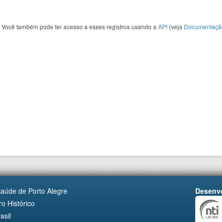
Você também pode ter acesso a esses registros usando a
API
(veja
Documentaçã
Saúde de Porto Alegre
Desenvo
o Histórico
asil