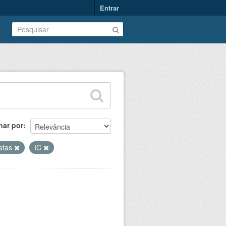
Entrar
nar por
istas
IC