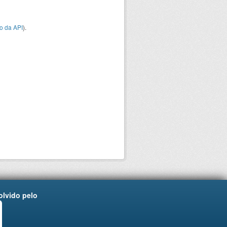
o da API
).
lvido pelo