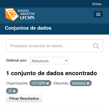
Entrar
Conjuntos de dados
Conjuntos de dados
Organizações
Grupos
Sobre
Ordenar por
1 conjunto de dados encontrado
Organizações:
UFCSPA
Etiquetas:
bolsistas
IC
Filtrar Resultados