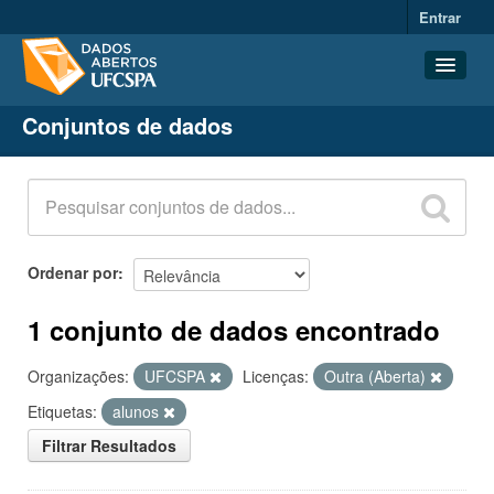
Entrar
Conjuntos de dados
Conjuntos de dados
Organizações
Grupos
Sobre
Ordenar por
1 conjunto de dados encontrado
Organizações:
UFCSPA
Licenças:
Outra (Aberta)
Etiquetas:
alunos
Filtrar Resultados