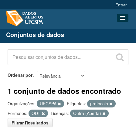
Entrar
Conjuntos de dados
Conjuntos de dados
Organizações
Grupos
Sobre
Ordenar por
1 conjunto de dados encontrado
Organizações:
UFCSPA
Etiquetas:
protocolo
Formatos:
ODT
Licenças:
Outra (Aberta)
Filtrar Resultados