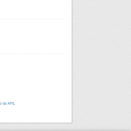
o da API
).