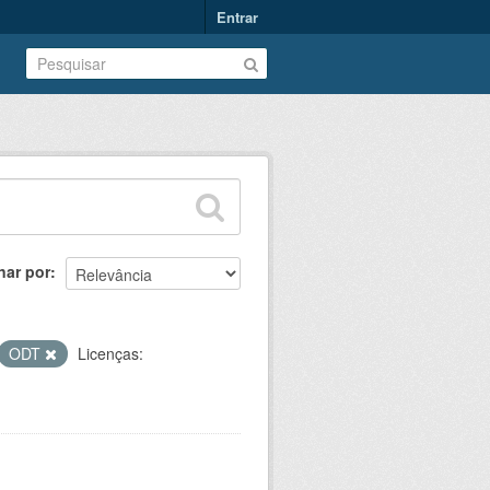
Entrar
nar por
ODT
Licenças: