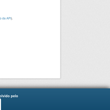
o da API
).
lvido pelo