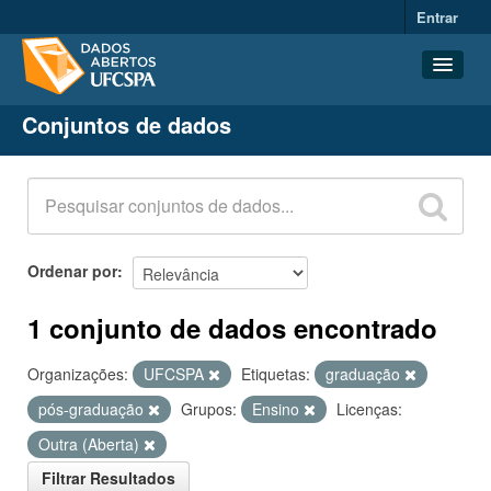
Entrar
Conjuntos de dados
Conjuntos de dados
Organizações
Grupos
Sobre
Ordenar por
1 conjunto de dados encontrado
Organizações:
UFCSPA
Etiquetas:
graduação
pós-graduação
Grupos:
Ensino
Licenças:
Outra (Aberta)
Filtrar Resultados