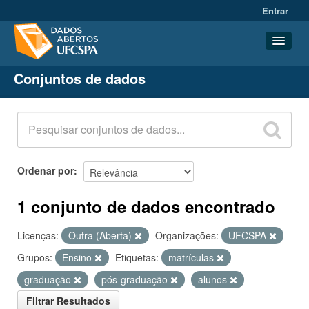
Entrar
Conjuntos de dados
Conjuntos de dados
Organizações
Grupos
Sobre
Ordenar por
1 conjunto de dados encontrado
Licenças:
Outra (Aberta)
Organizações:
UFCSPA
Grupos:
Ensino
Etiquetas:
matrículas
graduação
pós-graduação
alunos
Filtrar Resultados