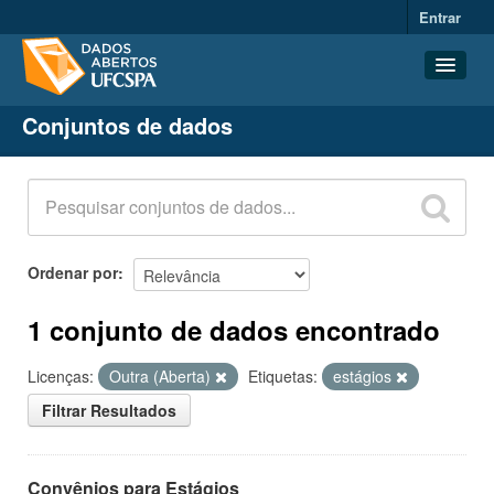
Entrar
Conjuntos de dados
Conjuntos de dados
Organizações
Grupos
Sobre
Ordenar por
1 conjunto de dados encontrado
Licenças:
Outra (Aberta)
Etiquetas:
estágios
Filtrar Resultados
Convênios para Estágios