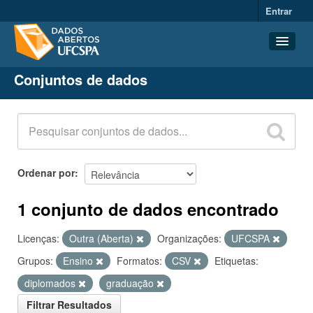
Entrar
Conjuntos de dados
Conjuntos de dados
Organizações
Grupos
Sobre
Ordenar por
1 conjunto de dados encontrado
Licenças:
Outra (Aberta)
Organizações:
UFCSPA
Grupos:
Ensino
Formatos:
CSV
Etiquetas:
diplomados
graduação
Filtrar Resultados