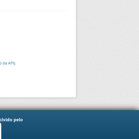
o da API
).
lvido pelo