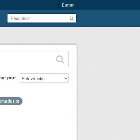
Entrar
nar por
lomados