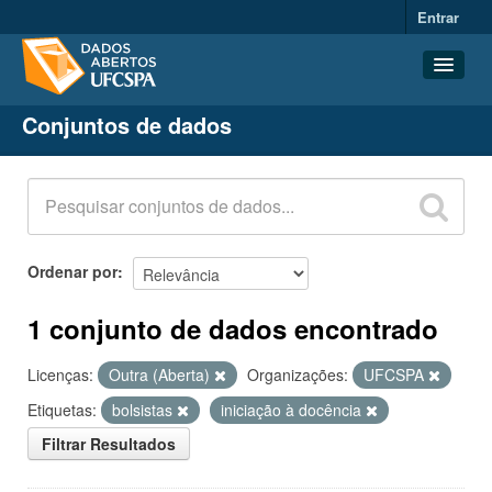
Entrar
Conjuntos de dados
Conjuntos de dados
Organizações
Grupos
Sobre
Ordenar por
1 conjunto de dados encontrado
Licenças:
Outra (Aberta)
Organizações:
UFCSPA
Etiquetas:
bolsistas
iniciação à docência
Filtrar Resultados